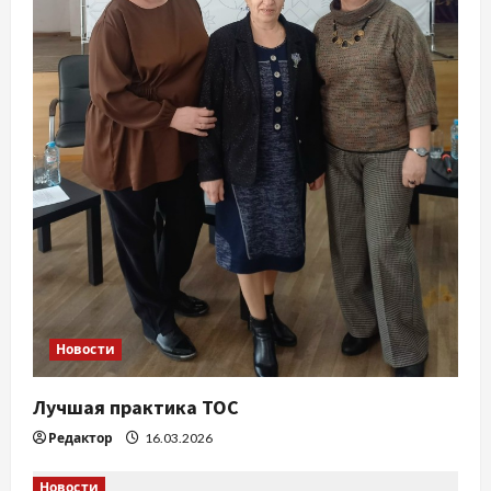
п
и
с
я
м
Новости
Лучшая практика ТОС
Редактор
16.03.2026
Новости