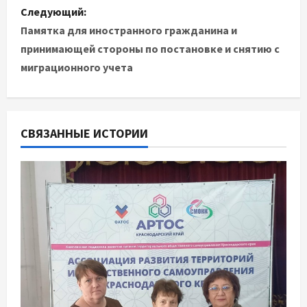
в
Следующий:
Памятка для иностранного гражданина и
и
принимающей стороны по постановке и снятию с
миграционного учета
г
а
ц
СВЯЗАННЫЕ ИСТОРИИ
и
я
п
о
з
а