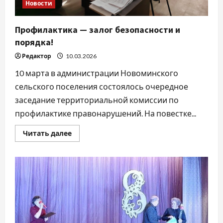
Новости
Профилактика — залог безопасности и
порядка!
Редактор
10.03.2026
10 марта в администрации Новоминского
сельского поселения состоялось очередное
заседание территориальной комиссии по
профилактике правонарушений. На повестке...
Прочитать
Читать далее
больше
о
Профилактика
—
залог
безопасности
и
порядка!