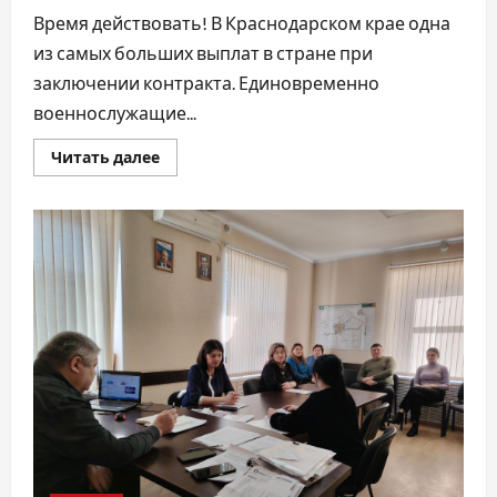
Время действовать! В Краснодарском крае одна
из самых больших выплат в стране при
заключении контракта. Единовременно
военнослужащие...
Прочитать
Читать далее
больше
о
Время
действовать!