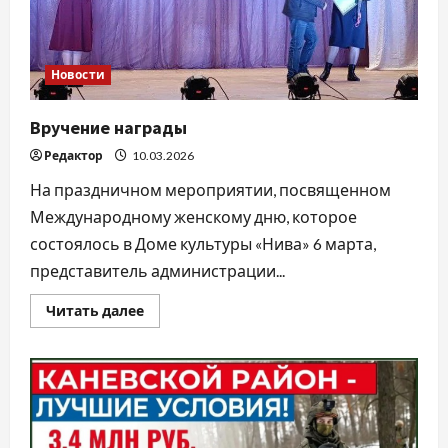
Новости
Вручение награды
Редактор
10.03.2026
На праздничном мероприятии, посвященном
Международному женскому дню, которое
состоялось в Доме культуры «Нива» 6 марта,
представитель администрации...
Прочитать
Читать далее
больше
о
Вручение
награды