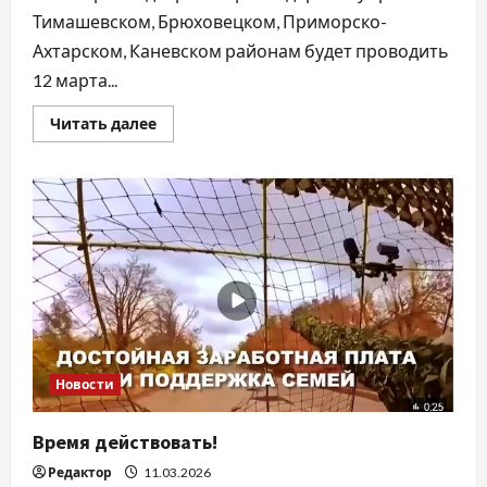
Тимашевском, Брюховецком, Приморско-
Ахтарском, Каневском районам будет проводить
12 марта...
Прочитать
Читать далее
больше
о
День
открытых
дверей
Новости
Время действовать!
Редактор
11.03.2026