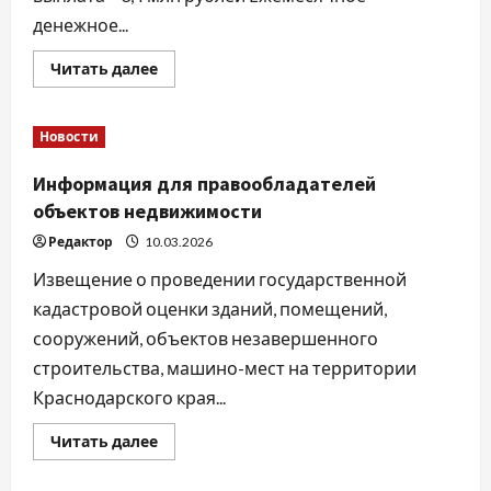
денежное...
Прочитать
Читать далее
больше
о
Служба
по
Новости
контракту
Информация для правообладателей
объектов недвижимости
Редактор
10.03.2026
Извещение о проведении государственной
кадастровой оценки зданий, помещений,
сооружений, объектов незавершенного
строительства, машино-мест на территории
Краснодарского края...
Прочитать
Читать далее
больше
о
Информация