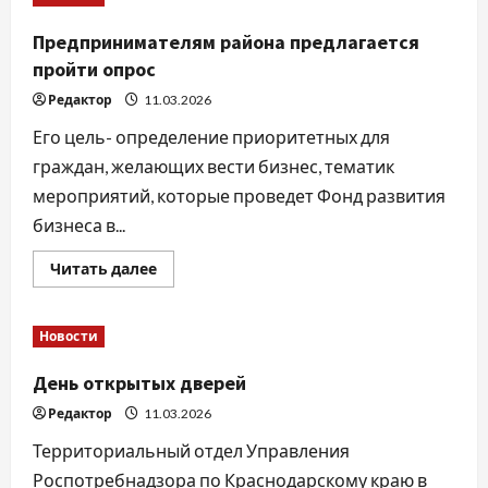
ТОС
Предпринимателям района предлагается
пройти опрос
Редактор
11.03.2026
Его цель- определение приоритетных для
граждан, желающих вести бизнес, тематик
мероприятий, которые проведет Фонд развития
бизнеса в...
Прочитать
Читать далее
больше
о
Предпринимателям
района
Новости
предлагается
пройти
опрос
День открытых дверей
Редактор
11.03.2026
Территориальный отдел Управления
Роспотребнадзора по Краснодарскому краю в