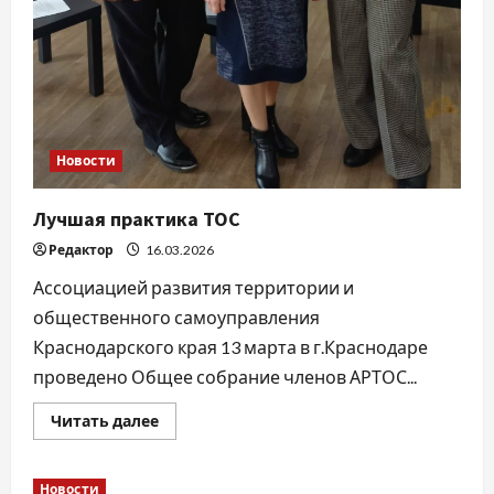
Новости
Лучшая практика ТОС
Редактор
16.03.2026
Ассоциацией развития территории и
общественного самоуправления
Краснодарского края 13 марта в г.Краснодаре
проведено Общее собрание членов АРТОС...
Прочитать
Читать далее
больше
о
Лучшая
практика
Новости