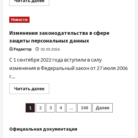
Прочитать
Читать далее
больше
о
Лучшие
условия
Новости
службы
по
контракту
Изменения законодательства в сфере
в
Краснодарском
защиты персональных данных
крае
Редактор
02.03.2026
С 1 сентября 2022 года вступили в силу
изменения в Федеральный закон от 27 июля 2006
г....
Прочитать
Читать далее
больше
о
Изменения
законодательства
Пагинация
1
2
3
4
…
148
Далее
в
сфере
защиты
записей
персональных
данных
Официальная документация