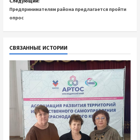
Следующий:
Предпринимателям района предлагается пройти
г
опрос
а
ц
СВЯЗАННЫЕ ИСТОРИИ
и
я
п
о
з
а
п