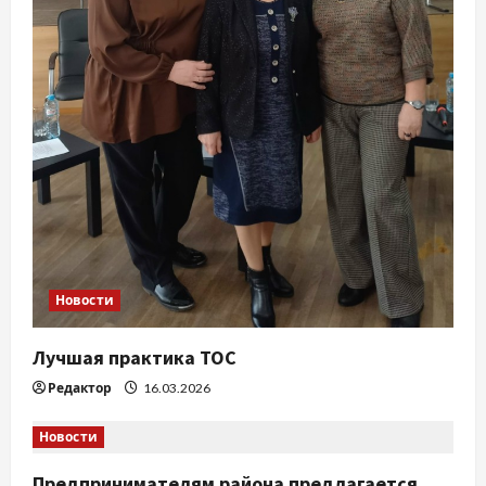
и
с
я
м
Новости
Лучшая практика ТОС
Редактор
16.03.2026
Новости
Предпринимателям района предлагается