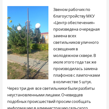
Звеном рабочих по
благоустройству МКУ
«Центр обеспечения»
произведена очередная
замена всех
светильников уличного
освещения в
молодежном сквере. В
июле этого года так же
производилась замена
плафонов с лампочками
в количестве 5 штук.
Через три дня все светильники были разбиты
неустановленными лицами. Очевидцев
подобных происшествий просим сообщать
информацию в администрацию сельского