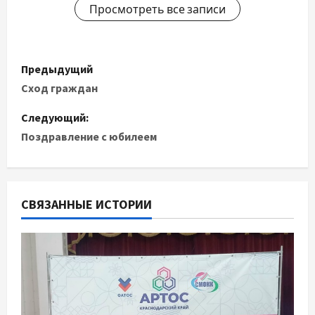
Просмотреть все записи
Н
Предыдущий
а
Сход граждан
в
Следующий:
Поздравление с юбилеем
и
г
СВЯЗАННЫЕ ИСТОРИИ
а
ц
и
я