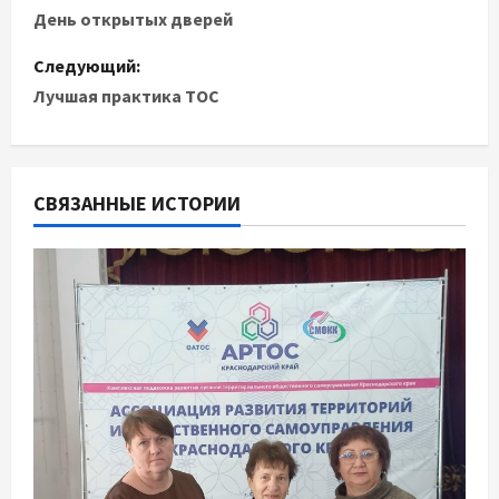
а
День открытых дверей
в
Следующий:
Лучшая практика ТОС
и
г
СВЯЗАННЫЕ ИСТОРИИ
а
ц
и
я
п
о
з