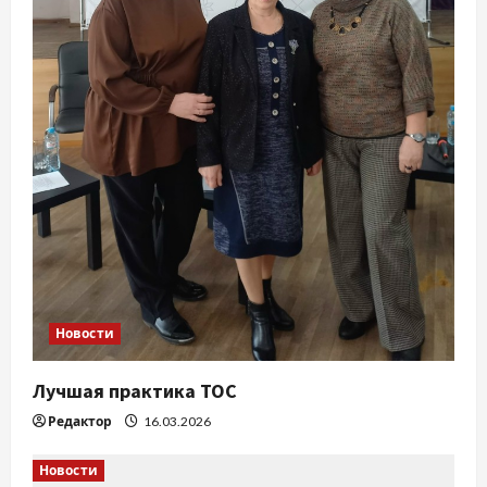
а
п
и
с
я
м
Новости
Лучшая практика ТОС
Редактор
16.03.2026
Новости