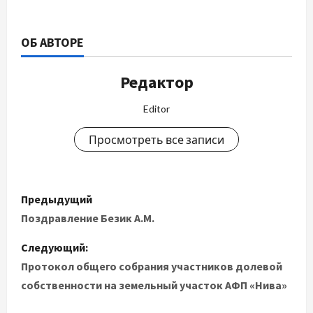
ОБ АВТОРЕ
Редактор
Editor
Просмотреть все записи
Н
Предыдущий
а
Поздравление Безик А.М.
в
Следующий:
Протокол общего собрания участников долевой
и
собственности на земельный участок АФП «Нива»
г