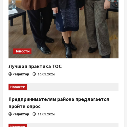
с
я
м
Новости
Лучшая практика ТОС
Редактор
16.03.2026
Новости
Предпринимателям района предлагается
пройти опрос
Редактор
11.03.2026
Новости