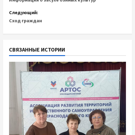
а
в
Следующий:
Сход граждан
и
г
СВЯЗАННЫЕ ИСТОРИИ
а
ц
и
я
п
о
з