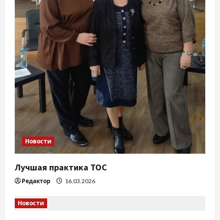
а
п
и
с
я
м
Новости
Лучшая практика ТОС
Редактор
16.03.2026
Новости