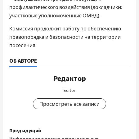
профилактического воздействия (докладчики:
участковые уполномоченные ОМВД).
Комиссия продолжит работу по обеспечению
правопорядка и безопасности на территории
поселения.
ОБ АВТОРЕ
Редактор
Editor
Просмотреть все записи
Н
Предыдущий
Информация о засухе озимых культур