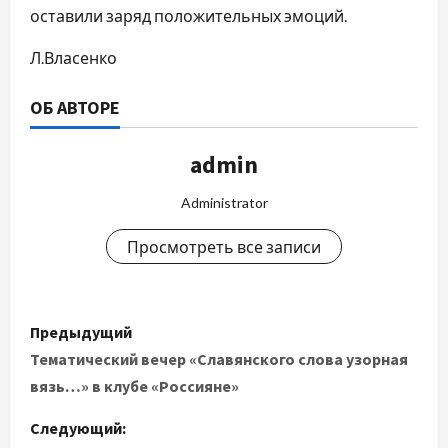
оставили заряд положительных эмоций.
Л.Власенко
ОБ АВТОРЕ
admin
Administrator
Просмотреть все записи
Н
Предыдущий
а
Тематический вечер «Славянского слова узорная
вязь…» в клубе «Россияне»
в
Следующий: