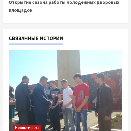
и
Открытие сезона работы молодежных дворовых
площадок
г
а
ц
СВЯЗАННЫЕ ИСТОРИИ
и
я
п
о
з
а
п
Новости 2014