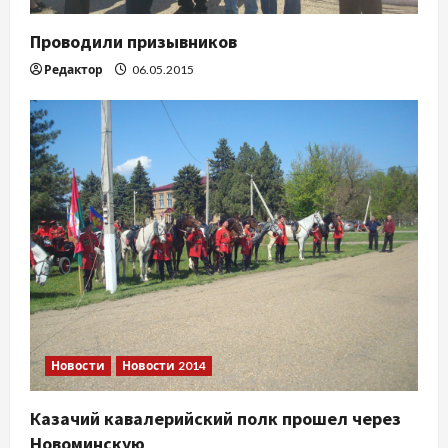
и
Проводили призывников
с
Редактор
06.05.2015
я
м
Новости
Новости 2014
Казачий кавалерийский полк прошел через
Новоминскую