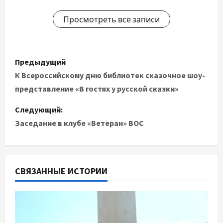
Просмотреть все записи
Н
Предыдущий
а
К Всероссийскому дню библиотек сказочное шоу-
представление «В гостях у русской сказки»
в
Следующий:
и
Заседание в клубе «Ветеран» ВОС
г
а
СВЯЗАННЫЕ ИСТОРИИ
ц
и