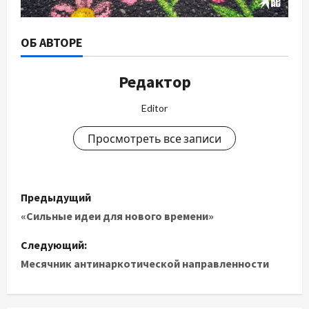
ОБ АВТОРЕ
Редактор
Editor
Просмотреть все записи
Н
Предыдущий
а
«Сильные идеи для нового времени»
в
Следующий:
Месячник антинаркотической направленности
и
г