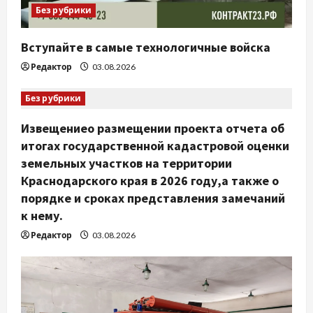
Без рубрики
с
Вступайте в самые технологичные войска
я
Редактор
03.08.2026
м
Без рубрики
Извещениео размещении проекта отчета об
итогах государственной кадастровой оценки
земельных участков на территории
Краснодарского края в 2026 году,а также о
порядке и сроках представления замечаний
к нему.
Редактор
03.08.2026