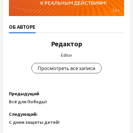
ОБ АВТОРЕ
Редактор
Editor
Просмотреть все записи
Н
Предыдущий
а
Всё для Победы!
в
Следующий:
С днем защиты детей!
и