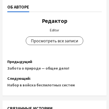
ОБ АВТОРЕ
Редактор
Editor
Просмотреть все записи
Н
Предыдущий
а
Забота о природе — общее дело!
в
Следующий:
Набор в войска беспилотных систем
и
г
СВЯЗАННЫЕ ИСТОРИИ