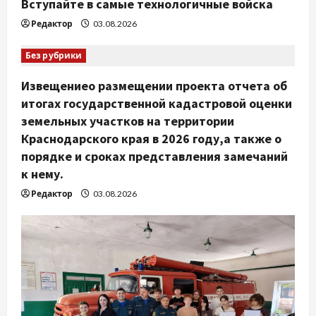
Вступайте в самые технологичные войска
я
Редактор
03.08.2026
м
Без рубрики
Извещениео размещении проекта отчета об
итогах государственной кадастровой оценки
земельных участков на территории
Краснодарского края в 2026 году,а также о
порядке и сроках представления замечаний
к нему.
Редактор
03.08.2026