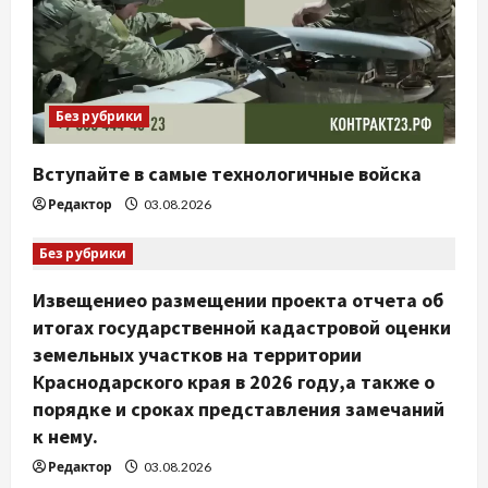
а
п
и
Без рубрики
с
Вступайте в самые технологичные войска
я
Редактор
03.08.2026
м
Без рубрики
Извещениео размещении проекта отчета об
итогах государственной кадастровой оценки
земельных участков на территории
Краснодарского края в 2026 году,а также о
порядке и сроках представления замечаний
к нему.
Редактор
03.08.2026