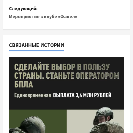
в
Следующий:
Мероприятие в клубе «Факел»
и
г
СВЯЗАННЫЕ ИСТОРИИ
а
ц
и
я
п
о
з