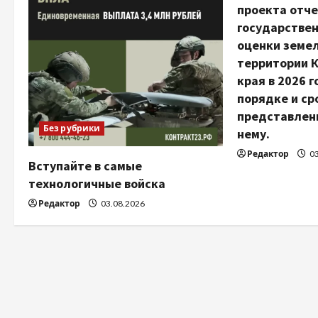
ц
проекта отче
государстве
и
оценки земел
территории 
я
края в 2026 г
п
порядке и ср
представлен
о
Без рубрики
нему.
Редактор
03
з
Вступайте в самые
технологичные войска
а
Редактор
03.08.2026
п
и
с
я