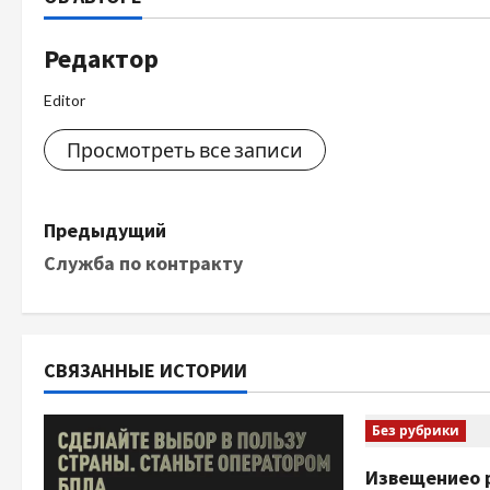
Редактор
Editor
Просмотреть все записи
Н
Предыдущий
Служба по контракту
а
в
и
СВЯЗАННЫЕ ИСТОРИИ
г
Без рубрики
а
Извещениео 