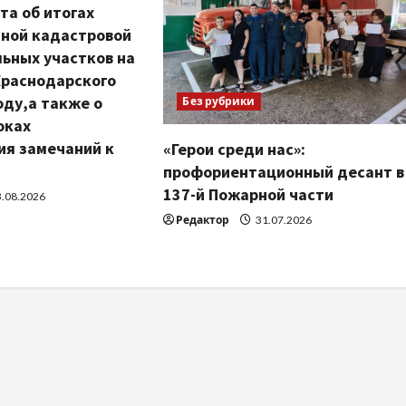
та об итогах
нной кадастровой
ьных участков на
Краснодарского
оду,а также о
Без рубрики
оках
ия замечаний к
«Герои среди нас»:
профориентационный десант в
137-й Пожарной части
.08.2026
Редактор
31.07.2026