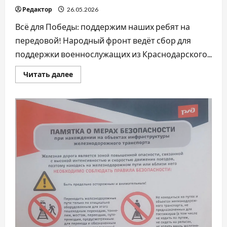
Редактор
26.05.2026
Всё для Победы: поддержим наших ребят на
передовой! Народный фронт ведёт сбор для
поддержки военнослужащих из Краснодарского...
Прочитать
Читать далее
больше
о
Всё
для
Победы!