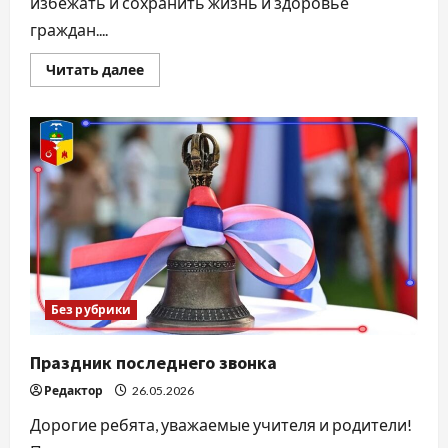
избежать и сохранить жизнь и здоровье
граждан....
Прочитать
Читать далее
больше
о
Будьте
бдительны
при
проезде
и
переходе
через
железнодорожные
пути
Без рубрики
Праздник последнего звонка
Редактор
26.05.2026
Дорогие ребята, уважаемые учителя и родители!