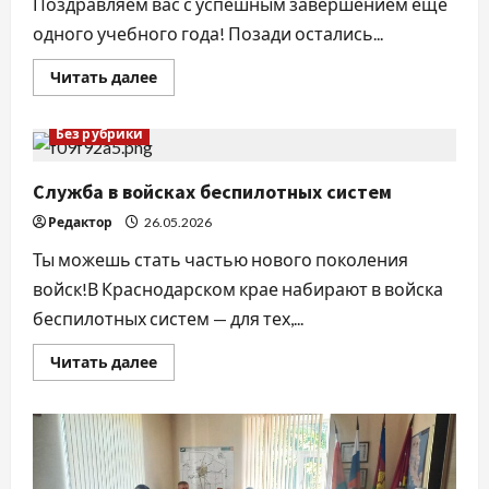
Поздравляем вас с успешным завершением еще
одного учебного года! Позади остались...
Прочитать
Читать далее
больше
о
Праздник
Без рубрики
последнего
звонка
Служба в войсках беспилотных систем
Редактор
26.05.2026
Ты можешь стать частью нового поколения
войск!В Краснодарском крае набирают в войска
беспилотных систем — для тех,...
Прочитать
Читать далее
больше
о
Служба
в
войсках
беспилотных
систем