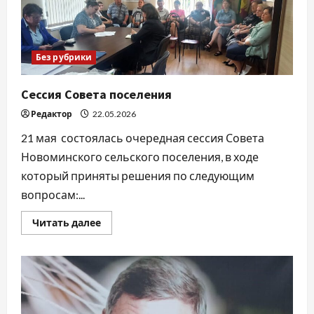
Без рубрики
Сессия Совета поселения
Редактор
22.05.2026
21 мая состоялась очередная сессия Совета
Новоминского сельского поселения, в ходе
который приняты решения по следующим
вопросам:...
Прочитать
Читать далее
больше
о
Сессия
Совета
поселения