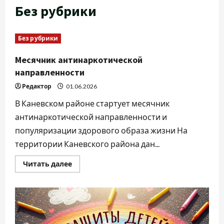
Без рубрики
Без рубрики
Месячник антинаркотической
направленности
Редактор
01.06.2026
В Каневском районе стартует месячник
антинаркотической направленности и
популяризации здорового образа жизни На
территории Каневского района дан...
Прочитать
Читать далее
больше
о
Месячник
антинаркотической
направленности