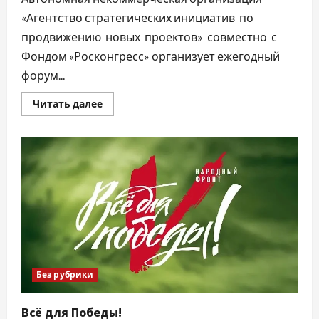
«Агентство стратегических инициатив по
продвижению новых проектов» совместно с
Фондом «Росконгресс» организует ежегодный
форум...
Прочитать
Читать далее
больше
о
«Сильные
идеи
для
нового
времени»
Без рубрики
Всё для Победы!