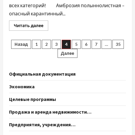
всех категорий! Амброзия полыннолистная –
опасный карантинный...
Прочитать
Читать далее
больше
о
Уничтожайте
амброзию!
Пагинация
Назад
1
2
3
4
5
6
7
…
35
Берегите
здоровье
Далее
и
записей
экологию!
Официальная документация
Экономика
Целевые программы
Продажа и аренда недвижимости…
Предприятия, учреждения…