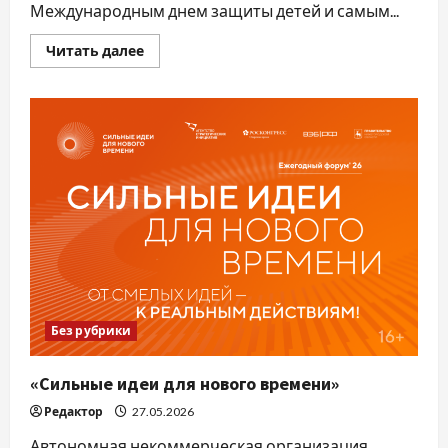
Международным днем защиты детей и самым...
Прочитать
Читать далее
больше
о
С
днем
защиты
детей!
Без рубрики
«Сильные идеи для нового времени»
Редактор
27.05.2026
Автономная некоммерческая организация