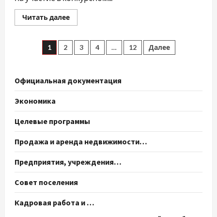
Прочитать
Читать далее
больше
о
РЕШАЕМ
ВМЕСТЕ!
Пагинация
1
2
3
4
…
12
Далее
ИНИЦИАТИВНОЕ
БЮДЖЕТИРОВАНИЕ!
записей
Официальная документация
Экономика
Целевые программы
Продажа и аренда недвижимости…
Предприятия, учреждения…
Совет поселения
Кадровая работа и …