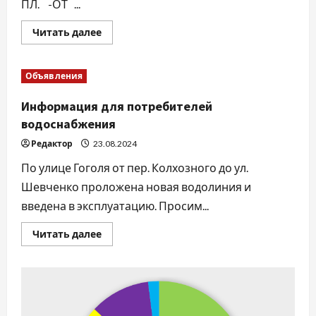
ПЛ. -ОТ ...
Прочитать
Читать далее
больше
о
Требуются
на
Объявления
работу
Информация для потребителей
водоснабжения
Редактор
23.08.2024
По улице Гоголя от пер. Колхозного до ул.
Шевченко проложена новая водолиния и
введена в эксплуатацию. Просим...
Прочитать
Читать далее
больше
о
Информация
для
потребителей
водоснабжения