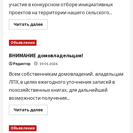
участие в конкурсном отборе инициативных
проектов на территории нашего сельского...
Прочитать
Читать далее
больше
о
Решаем
вместе!
Объявления
ВНИМАНИЕ домовладельцам!
Редактор
19.01.2026
Всем собственникам домовладений, владельцам
ЛПХ, в целях ежегодного уточнения записей в
похозяйственных книгах, для дальнейшей
возможности получения...
Прочитать
Читать далее
больше
о
ВНИМАНИЕ
домовладельцам!
Объявления