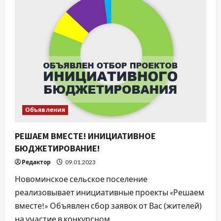
конкурса
по
предоставлению
права
на
размещение
нестационарных
торговых
объектов
на
территории
Новоминского
сельского
поселения
Каневского
района
Объявления
РЕШАЕМ ВМЕСТЕ! ИНИЦИАТИВНОЕ
БЮДЖЕТИРОВАНИЕ!
Редактор
09.01.2023
Новоминское сельское поселение
реализовывает инициативные проекты «Решаем
вместе!» Объявлен сбор заявок от Вас (жителей)
на участие в конкурсном...