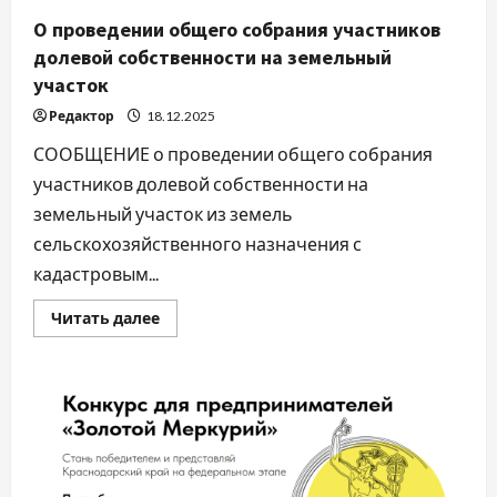
О проведении общего собрания участников
долевой собственности на земельный
участок
Редактор
18.12.2025
СООБЩЕНИЕ о проведении общего собрания
участников долевой собственности на
земельный участок из земель
сельскохозяйственного назначения с
кадастровым...
Прочитать
Читать далее
больше
о
О
проведении
общего
собрания
участников
долевой
собственности
на
земельный