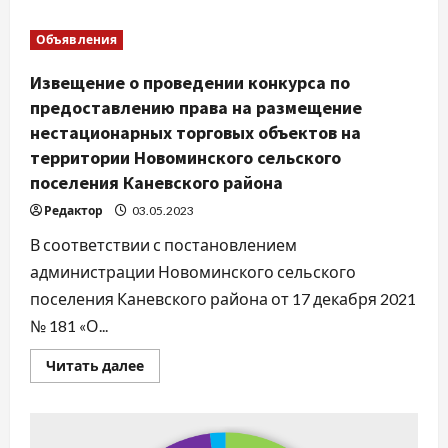
о
Решаем
вместе!
Объявления
Извещение о проведении конкурса по
предоставлению права на размещение
нестационарных торговых объектов на
территории Новоминского сельского
поселения Каневского района
Редактор
03.05.2023
В соответствии с постановлением
администрации Новоминского сельского
поселения Каневского района от 17 декабря 2021
№ 181 «О...
Прочитать
Читать далее
больше
о
Извещение
о
проведении